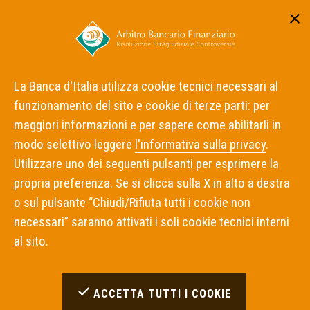
Area riservata
ITA
ENG
La Banca d'Italia utilizza cookie tecnici necessari al
funzionamento del sito e cookie di terze parti: per
Home
Intermediari Inadempienti
maggiori informazioni e per sapere come abilitarli in
Risultati Ricerca Inadempimenti
modo selettivo leggere
l'informativa sulla privacy
.
Utilizzare uno dei seguenti pulsanti per esprimere la
Risultati Ricerca
propria preferenza. Se si clicca sulla X in alto a destra
Inadempimenti
o sul pulsante “Chiudi/Rifiuta tutti i cookie non
necessari” saranno attivati i soli cookie tecnici interni
al sito.
Inadempimenti Trovati:
1
OPZIONI DI RICERCA UTILIZZATE
ACCETTA TUTTI I COOKIE