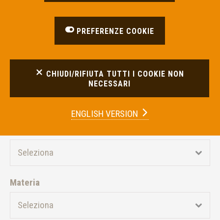
con intermediario
Credito Padano Banca di Credito
Cooperativo - Societa'
PREFERENZE COOKIE
Cooperativa
con materia
Altro
CHIUDI/RIFIUTA TUTTI I COOKIE NON
NECESSARI
FILTRA RISULTATI
ENGLISH VERSION
Intermediario
Materia