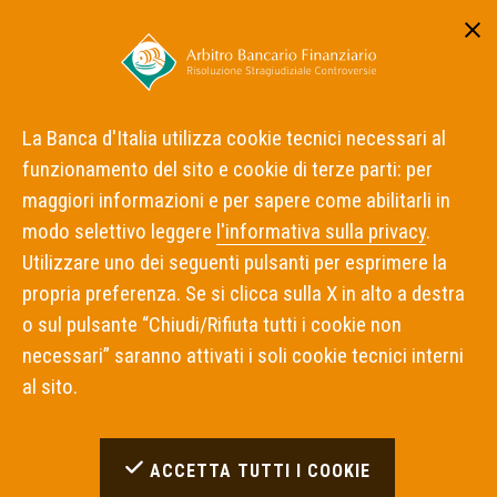
Area riservata
ITA
ENG
La Banca d'Italia utilizza cookie tecnici necessari al
funzionamento del sito e cookie di terze parti: per
Home
Notizie
maggiori informazioni e per sapere come abilitarli in
Pubblicato un gruppo di decisioni dell'Arbitro Bancario
Finanziario
modo selettivo leggere
l'informativa sulla privacy
.
Utilizzare uno dei seguenti pulsanti per esprimere la
propria preferenza. Se si clicca sulla X in alto a destra
DECISIONI
28 MAGGIO 2026
o sul pulsante “Chiudi/Rifiuta tutti i cookie non
Pubblicato un gruppo di
necessari” saranno attivati i soli cookie tecnici interni
al sito.
decisioni dell'Arbitro
Bancario Finanziario
ACCETTA TUTTI I COOKIE