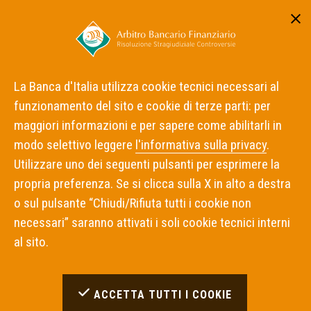
Area riservata
ITA
ENG
La Banca d'Italia utilizza cookie tecnici necessari al
funzionamento del sito e cookie di terze parti: per
Home
Notizie
maggiori informazioni e per sapere come abilitarli in
Tirocini extracurriculari presso la Segreteria tecnica dell'ABF
della Sede di Bari della Banca d'Italia
modo selettivo leggere
l'informativa sulla privacy
.
Utilizzare uno dei seguenti pulsanti per esprimere la
propria preferenza. Se si clicca sulla X in alto a destra
NOTIZIE
26 MAGGIO 2026
o sul pulsante “Chiudi/Rifiuta tutti i cookie non
Tirocini extracurriculari
necessari” saranno attivati i soli cookie tecnici interni
al sito.
presso la Segreteria tecnica
dell'ABF della Sede di Bari
ACCETTA TUTTI I COOKIE
della Banca d'Italia