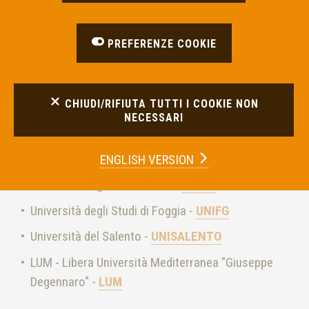
È aperta la selezione per
4 tirocini
PREFERENZE COOKIE
extracurriculari
da svolgersi presso la Segreteria
tecnica dell'Arbitro Bancario Finanziario della
Sede di
Bari della Banca d'Italia
.
CHIUDI/RIFIUTA TUTTI I COOKIE NON
NECESSARI
L'iniziativa è organizzata in collaborazione con i
seguenti Atenei:
ENGLISH VERSION
Università degli Studi di Bari -
UNIBA
Università degli Studi di Foggia -
UNIFG
Università del Salento -
UNISALENTO
LUM - Libera Università Mediterranea "Giuseppe
Degennaro" -
LUM