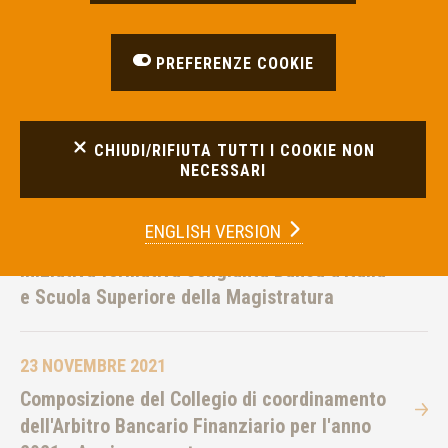
07 DICEMBRE 2021
Dati dell'ABF al 3° trimestre 2021
PREFERENZE COOKIE
06 DICEMBRE 2021
CHIUDI/RIFIUTA TUTTI I COOKIE NON
Conferenza dei Collegi del 17 novembre 2021
NECESSARI
ENGLISH VERSION
24 NOVEMBRE 2021
Iniziativa formativa congiunta Banca d'Italia
e Scuola Superiore della Magistratura
23 NOVEMBRE 2021
Composizione del Collegio di coordinamento
dell'Arbitro Bancario Finanziario per l'anno