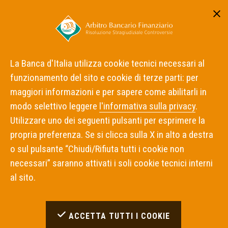
Area riservata
ITA
ENG
La Banca d'Italia utilizza cookie tecnici necessari al
funzionamento del sito e cookie di terze parti: per
Home
Notizie
Archivio Notizie 2021
maggiori informazioni e per sapere come abilitarli in
modo selettivo leggere
l'informativa sulla privacy
.
Archivio Notizie 2021
Utilizzare uno dei seguenti pulsanti per esprimere la
propria preferenza. Se si clicca sulla X in alto a destra
o sul pulsante “Chiudi/Rifiuta tutti i cookie non
necessari” saranno attivati i soli cookie tecnici interni
09 DICEMBRE 2021
al sito.
Nomina dei Presidenti dei Collegi di Torino,
Bari e Palermo e di componenti dell'organo
decidente dell'ABF
ACCETTA TUTTI I COOKIE