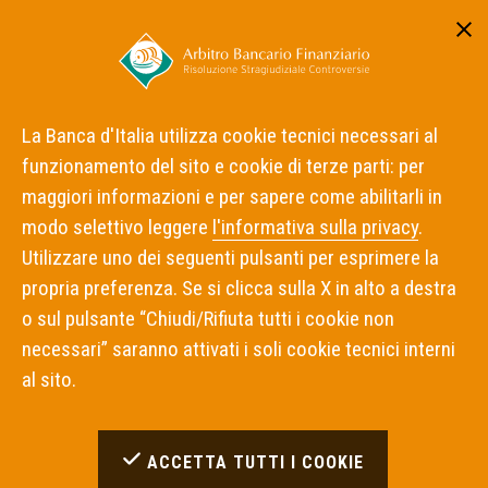
Area riservata
ITA
ENG
La Banca d'Italia utilizza cookie tecnici necessari al
funzionamento del sito e cookie di terze parti: per
Home
Diritto d'autore
maggiori informazioni e per sapere come abilitarli in
modo selettivo leggere
l'informativa sulla privacy
.
Diritto d'autore
Utilizzare uno dei seguenti pulsanti per esprimere la
propria preferenza. Se si clicca sulla X in alto a destra
o sul pulsante “Chiudi/Rifiuta tutti i cookie non
La Banca d'Italia è proprietaria del sito dell'Arbitro
necessari” saranno attivati i soli cookie tecnici interni
Bancario Finanziario e lo gestisce. Pertanto essa è
al sito.
titolare del diritto di autore e di ogni altro diritto sul
sito stesso. Tutti i contenuti (immagini, dati,
informazioni) presenti sul sito sono protetti dalla
ACCETTA TUTTI I COOKIE
normativa sul diritto d'autore.