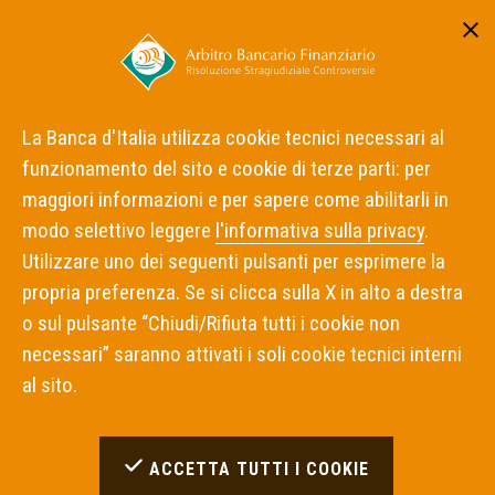
Area riservata
ITA
ENG
La Banca d'Italia utilizza cookie tecnici necessari al
funzionamento del sito e cookie di terze parti: per
Home
Responsabilità
maggiori informazioni e per sapere come abilitarli in
modo selettivo leggere
l'informativa sulla privacy
.
Responsabilità
Utilizzare uno dei seguenti pulsanti per esprimere la
propria preferenza. Se si clicca sulla X in alto a destra
o sul pulsante “Chiudi/Rifiuta tutti i cookie non
La Banca d'Italia cura l'aggiornamento del sito
necessari” saranno attivati i soli cookie tecnici interni
rendendone possibile l'accesso senza interruzioni e
al sito.
riducendo al minimo eventuali disfunzioni dovute a
problemi tecnici.
ACCETTA TUTTI I COOKIE
La Banca d'Italia non assume alcuna responsabilità per