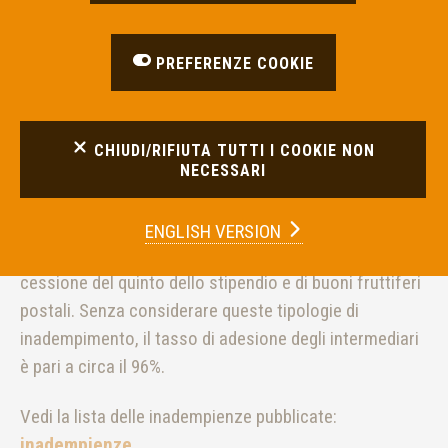
PREFERENZE COOKIE
CHIUDI/RIFIUTA TUTTI I COOKIE NON
NECESSARI
Vengono pubblicati 430 inadempimenti riconducibili
pressoché integralmente a decisioni in materia di
ENGLISH VERSION
estinzione anticipata dei finanziamenti contro
cessione del quinto dello stipendio e di buoni fruttiferi
postali. Senza considerare queste tipologie di
inadempimento, il tasso di adesione degli intermediari
è pari a circa il 96%.
Vedi la lista delle inadempienze pubblicate:
inadempienze