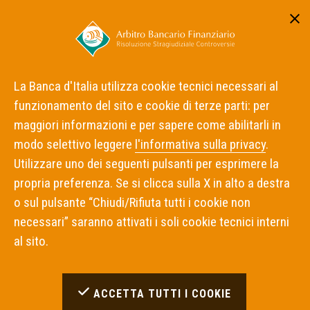
Area riservata
ITA
ENG
La Banca d'Italia utilizza cookie tecnici necessari al
funzionamento del sito e cookie di terze parti: per
Home
Notizie
maggiori informazioni e per sapere come abilitarli in
Pubblicati inadempimenti a decisioni dell'ABF
modo selettivo leggere
l'informativa sulla privacy
.
Utilizzare uno dei seguenti pulsanti per esprimere la
INADEMPIENZE
13 GIUGNO 2022
propria preferenza. Se si clicca sulla X in alto a destra
o sul pulsante “Chiudi/Rifiuta tutti i cookie non
Pubblicati inadempimenti a
necessari” saranno attivati i soli cookie tecnici interni
decisioni dell'ABF
al sito.
ACCETTA TUTTI I COOKIE