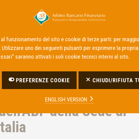
Notizie
Decisioni dei Collegi
Intermediari I
 al funzionamento del sito e cookie di terze parti: per maggio
. Utilizzare uno dei seguenti pulsanti per esprimere la propria 
greteria tecnica dell'ABF della Sede di Bari della Banca d'Italia
sari” saranno attivati i soli cookie tecnici interni al sito.
PREFERENZE COOKIE
CHIUDI/RIFIUTA 
ulari presso la
ENGLISH VERSION
dell'ABF della Sede di
talia