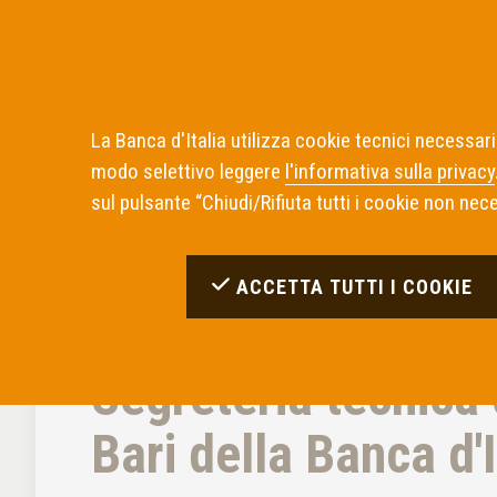
La Banca d'Italia utilizza cookie tecnici necessari
modo selettivo leggere
l'informativa sulla privacy
Home
Notizie
Tirocini extracurriculari presso la Se
sul pulsante “Chiudi/Rifiuta tutti i cookie non neces
NOTIZIE
06 MAGGIO 2026
ACCETTA TUTTI I COOKIE
Tirocini extracurric
Segreteria tecnica 
Bari della Banca d'I