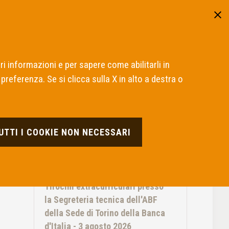
Area riservata
ITA
ENG
nadempienti
Presentare un ricorso
Cos'è l'ABF
ri informazioni e per sapere come abilitarli in
preferenza. Se si clicca sulla X in alto a destra o
TUTTI I COOKIE NON NECESSARI
ULTIME NOTIZIE
03 AGOSTO 2026
Tirocini extracurriculari presso
la Segreteria tecnica dell'ABF
della Sede di Torino della Banca
d'Italia - 3 agosto 2026