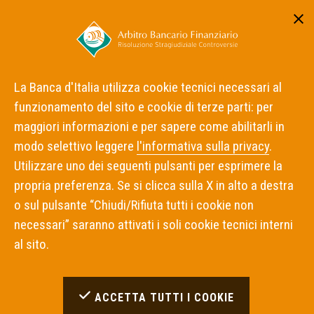
Area riservata
ITA
ENG
La Banca d'Italia utilizza cookie tecnici necessari al
funzionamento del sito e cookie di terze parti: per
Home
Intermediari Inadempienti
Ultime inadempienze
maggiori informazioni e per sapere come abilitarli in
modo selettivo leggere
l'informativa sulla privacy
.
Ultime inadempienze
Utilizzare uno dei seguenti pulsanti per esprimere la
propria preferenza. Se si clicca sulla X in alto a destra
o sul pulsante “Chiudi/Rifiuta tutti i cookie non
Inadempimenti Trovati:
0
necessari” saranno attivati i soli cookie tecnici interni
ATTENZIONE: inserire almeno un criterio di ricerca
al sito.
valido.
FILTRA RISULTATI
ACCETTA TUTTI I COOKIE