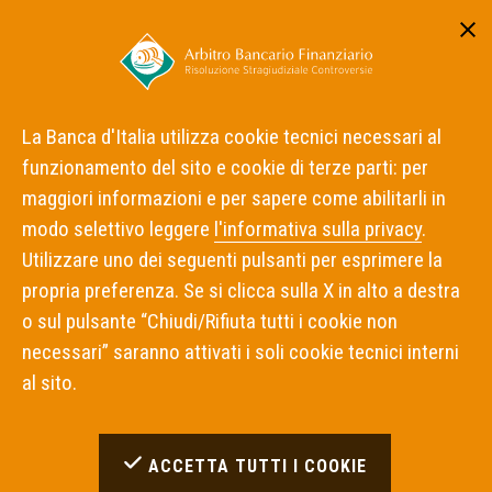
Area riservata
ITA
ENG
La Banca d'Italia utilizza cookie tecnici necessari al
funzionamento del sito e cookie di terze parti: per
Home
Notizie
maggiori informazioni e per sapere come abilitarli in
Pubblicato un gruppo di decisioni dell'Arbitro Bancario
Finanziario
modo selettivo leggere
l'informativa sulla privacy
.
Utilizzare uno dei seguenti pulsanti per esprimere la
propria preferenza. Se si clicca sulla X in alto a destra
DECISIONI
28 MAGGIO 2026
o sul pulsante “Chiudi/Rifiuta tutti i cookie non
Pubblicato un gruppo di
necessari” saranno attivati i soli cookie tecnici interni
al sito.
decisioni dell'Arbitro
Bancario Finanziario
ACCETTA TUTTI I COOKIE