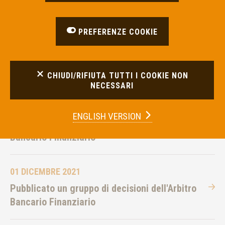
Bancario Finanziario
PREFERENZE COOKIE
15 DICEMBRE 2021
Pubblicato un gruppo di decisioni dell'Arbitro
Bancario Finanziario
CHIUDI/RIFIUTA TUTTI I COOKIE NON
NECESSARI
09 DICEMBRE 2021
ENGLISH VERSION
Pubblicato un gruppo di decisioni dell'Arbitro
Bancario Finanziario
01 DICEMBRE 2021
Pubblicato un gruppo di decisioni dell'Arbitro
Bancario Finanziario