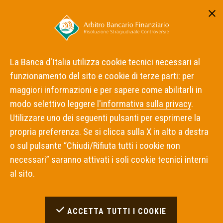
Area riservata
ITA
ENG
La Banca d'Italia utilizza cookie tecnici necessari al
funzionamento del sito e cookie di terze parti: per
Home
Notizie
Archivio Notizie 2021
maggiori informazioni e per sapere come abilitarli in
modo selettivo leggere
l'informativa sulla privacy
.
Archivio notizie
Utilizzare uno dei seguenti pulsanti per esprimere la
propria preferenza. Se si clicca sulla X in alto a destra
pubblicazione decisioni
o sul pulsante “Chiudi/Rifiuta tutti i cookie non
2021
necessari” saranno attivati i soli cookie tecnici interni
al sito.
23 DICEMBRE 2021
ACCETTA TUTTI I COOKIE
Pubblicato un gruppo di decisioni dell'Arbitro