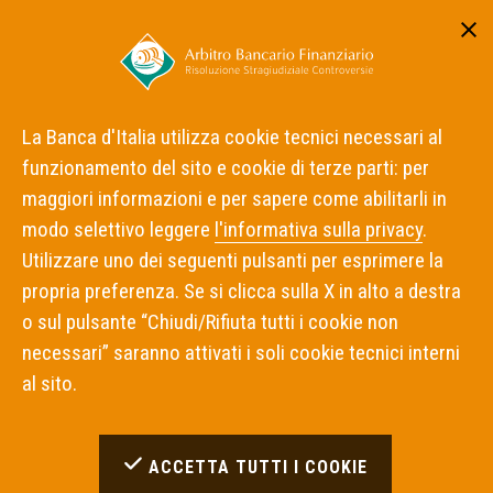
Area riservata
ITA
ENG
La Banca d'Italia utilizza cookie tecnici necessari al
funzionamento del sito e cookie di terze parti: per
Home
Notizie
Archivio Notizie 2017
maggiori informazioni e per sapere come abilitarli in
modo selettivo leggere
l'informativa sulla privacy
.
Archivio notizie
Utilizzare uno dei seguenti pulsanti per esprimere la
propria preferenza. Se si clicca sulla X in alto a destra
pubblicazione decisioni
o sul pulsante “Chiudi/Rifiuta tutti i cookie non
2017
necessari” saranno attivati i soli cookie tecnici interni
al sito.
22 DICEMBRE 2017
ACCETTA TUTTI I COOKIE
Pubblicato un gruppo di decisioni dell'Arbitro