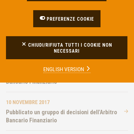
Bancario Finanziario
PREFERENZE COOKIE
14 DICEMBRE 2017
Pubblicazione di un gruppo di decisioni
dell'Arbitro Bancario Finanziario
CHIUDI/RIFIUTA TUTTI I COOKIE NON
NECESSARI
23 NOVEMBRE 2017
ENGLISH VERSION
Pubblicato un gruppo di decisioni dell'Arbitro
Bancario Finanziario
10 NOVEMBRE 2017
Pubblicato un gruppo di decisioni dell'Arbitro
Bancario Finanziario