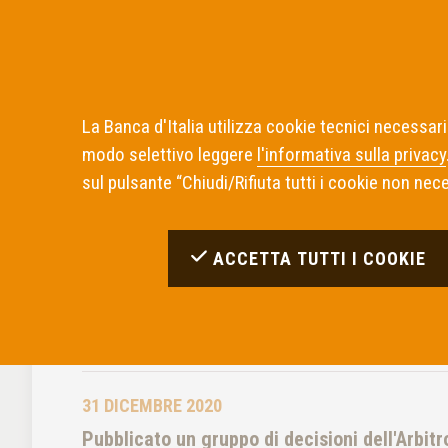
La Banca d'Italia utilizza cookie tecnici necessari
modo selettivo leggere
l'informativa sulla privacy
Home
Notizie
Archivio Notizie 2020
sul pulsante “Chiudi/Rifiuta tutti i cookie non neces
Archivio notizie pu
ACCETTA TUTTI I COOKIE
decisioni 2020
31 DICEMBRE 2020
Pubblicato un gruppo di decisioni dell'Arbit