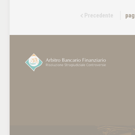
Precedente
pag