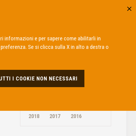
Area riservata
ITA
ENG
nadempienti
Presentare un ricorso
Cos'è l'ABF
ri informazioni e per sapere come abilitarli in
preferenza. Se si clicca sulla X in alto a destra o
ARCHIVIO
TUTTI I COOKIE NON NECESSARI
2026
2025
2024
2023
2022
2021
2020
2019
2018
2017
2016