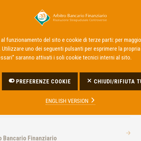
Notizie
Decisioni dei Collegi
Intermediari I
 al funzionamento del sito e cookie di terze parti: per maggio
. Utilizzare uno dei seguenti pulsanti per esprimere la propria 
sari” saranno attivati i soli cookie tecnici interni al sito.
bblicazione
PREFERENZE COOKIE
CHIUDI/RIFIUTA 
ENGLISH VERSION
ro Bancario Finanziario